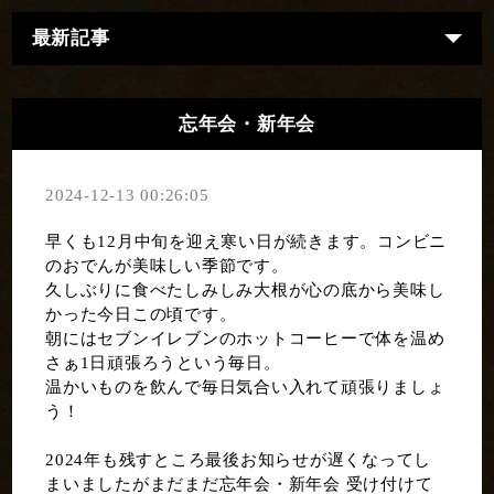
最新記事
忘年会・新年会
2024-12-13 00:26:05
早くも12月中旬を迎え寒い日が続きます。コンビニ
のおでんが美味しい季節です。
久しぶりに食べたしみしみ大根が心の底から美味し
かった今日この頃です。
朝にはセブンイレブンのホットコーヒーで体を温め
さぁ1日頑張ろうという毎日。
温かいものを飲んで毎日気合い入れて頑張りましょ
う！
2024年も残すところ最後お知らせが遅くなってし
まいましたがまだまだ忘年会・新年会 受け付けて